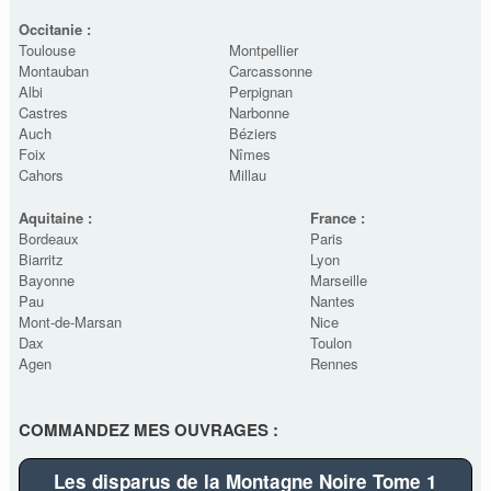
Occitanie :
Toulouse
Montpellier
Montauban
Carcassonne
Albi
Perpignan
Castres
Narbonne
Auch
Béziers
Foix
Nîmes
Cahors
Millau
Aquitaine :
France :
Bordeaux
Paris
Biarritz
Lyon
Bayonne
Marseille
Pau
Nantes
Mont-de-Marsan
Nice
Dax
Toulon
Agen
Rennes
COMMANDEZ MES OUVRAGES :
Les disparus de la Montagne Noire Tome 1