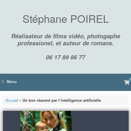
Skip
to
content
Stéphane POIREL
Réalisateur de films vidéo, photogaphe
professionel, et auteur de romans.
06 17 89 86 77
Vi
Menu
sh
car
Accueil
»
Un bon résumé par l’intelligence artificielle