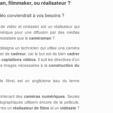
n, filmmaker, ou réalisateur ?
déo conviendrait à vos besoins ?
 de vidéo et cinéaste) est un réalisateur qui
mérique pour une diffusion par des médias
estataire que le
caméraman
?
désigne un technicien qui utilise une caméra
ler de
cadreur
, car le but est de bien
cadrer
s
captations vidéos
. Il suit les directives d’un
les images nécessaires à la
construction du
de films) est un anglicisme issu du terme
aintenant des
caméras numériques
. Seules
graphiques utilisent encore de la pellicule.
entre un
réalisateur de films
et un
vidéaste
?