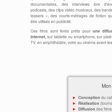
documentaires, des interviews lors d'é
podcasts, des clips vidéo musicaux, des ban
teasers », des courts-métrages de fiction q
être utilisés en publicité.
Ces films sont livrés prêts pour
une diffu
internet
, sur tablette ou smartphone, sur plati
TV, en amphithéâtre, voire au cinéma avant les 
Mon 
►
Conception
du cah
►
Réalisation
(tourna
►
Diffusion
des films