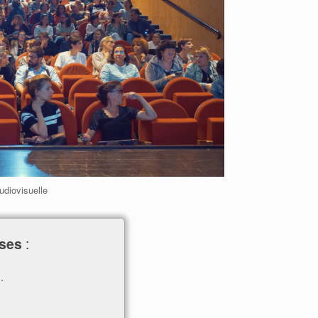
udiovisuelle
ses
:
.