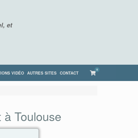
l, et
0
View
IONS VIDÉO
AUTRES SITES
CONTACT
shopping
cart
t à Toulouse