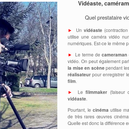
Vidéaste, camérama
Quel prestataire vi
►
Un
vidéaste
(contraction
utilise une caméra vidéo nu
numériques. Est-ce le même pr
►
Le terme de
cameraman
vidéo. On peut également par
la mise en scène
pendant le
réalisateur
pour enregistrer 
film
.
►
Le
filmmaker
(faiseur 
vidéaste
.
Pourtant, le
cinéma
utilise m
de très rares œuvres cinémato
Quelle est donc la différence 