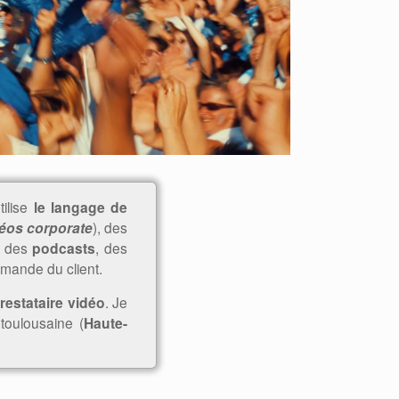
tilise
le langage de
éos corporate
), des
, des
podcasts
, des
mande du client.
restataire vidéo
. Je
 toulousaine (
Haute-