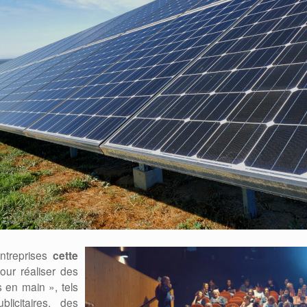
entreprises
cette
ur réaliser des
 en main », tels
icitaires, des