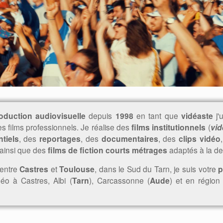
oduction audiovisuelle
depuis
1998
en tant que
vidéaste
j'u
es films professionnels. Je réalise des
films institutionnels
(
vid
tiels
, des
reportages
, des
documentaires
, des
clips vidéo
 ainsi que des
films de fiction courts métrages
adaptés à la de
 entre
Castres
et
Toulouse
, dans le Sud du Tarn, je suis votre
p
déo à Castres, Albi (
Tarn
), Carcassonne (
Aude
) et en région