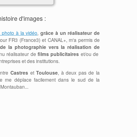
istoire d'images :
 photo à la vidéo
,
grâce à un réalisateur de
e pour FR3 (France3) et CANAL+, m'a permis de
e la photographie vers la réalisation de
enu réalisateur de
films publicitaires
et/ou de
reprises et des institutions.
entre
Castres
et
Toulouse
, à deux pas de la
je me déplace facilement dans le sud de la
e Montauban...