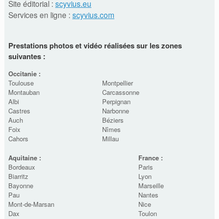
Site éditorial :
scyvius.eu
Services en ligne :
scyvius.com
Prestations photos et vidéo réalisées sur les zones
suivantes :
Occitanie :
Toulouse
Montpellier
Montauban
Carcassonne
Albi
Perpignan
Castres
Narbonne
Auch
Béziers
Foix
Nîmes
Cahors
Millau
Aquitaine :
France :
Bordeaux
Paris
Biarritz
Lyon
Bayonne
Marseille
Pau
Nantes
Mont-de-Marsan
Nice
Dax
Toulon