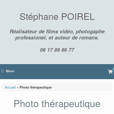
Skip
to
content
Stéphane POIREL
Réalisateur de films vidéo, photogaphe
professionel, et auteur de romans.
06 17 89 86 77
Vi
Menu
sh
car
Accueil
»
Photo thérapeutique
Photo thérapeutique