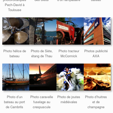
Pech-David à
Toulouse
Photo hélice de
Photo de Sète,
Photo tracteur
Photos publicité
bateau
étang de Thau
McCormick
AXA
Photo d’un
Photo caravelle
Photo de joutes
Photo d’huitres
bateau au port
fuselage au
médiévales
et de
de Cambrils
crespuscule
champagne