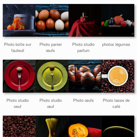
Photo boîte sur
Photo panier
Photo studio
photos légumes
fauteuil
œufs
parfum
Photo studio
Photo studio
Photo œufs
Photo tasse de
oeuf
œuf
café