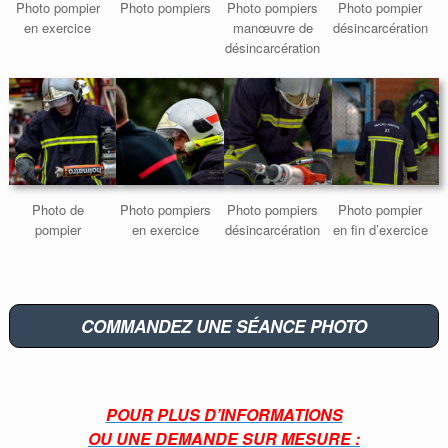
Photo pompier
Photo pompiers
Photo pompiers
Photo pompier
en exercice
manœuvre de
désincarcération
désincarcération
Photo de
Photo pompiers
Photo pompiers
Photo pompier
pompier
en exercice
désincarcération
en fin d’exercice
COMMANDEZ UNE SÉANCE PHOTO
POUR PLUS D’INFORMATIONS
OU UNE DEMANDE SUR MESURE :