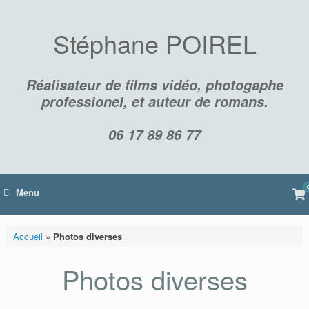
Skip
to
content
Stéphane POIREL
Réalisateur de films vidéo, photogaphe
professionel, et auteur de romans.
06 17 89 86 77
Vi
Menu
sh
car
Accueil
»
Photos diverses
Photos diverses