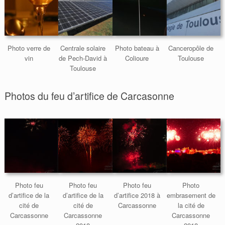
Photo verre de
Centrale solaire
Photo bateau à
Canceropôle de
vin
de Pech-David à
Colioure
Toulouse
Toulouse
Photos du feu d’artifice de Carcasonne
Photo feu
Photo feu
Photo feu
Photo
d’artifice de la
d’artifice de la
d’artifice 2018 à
embrasement de
cité de
cité de
Carcassonne
la cité de
Carcassonne
Carcassonne
Carcassonne