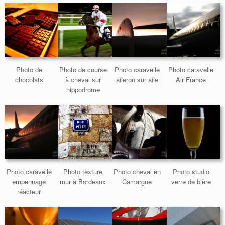
Photo de
Photo de course
Photo caravelle
Photo caravelle
chocolats
à cheval sur
aileron sur aile
Air France
hippodrome
Photo caravelle
Photo texture
Photo cheval en
Photo studio
empennage
mur à Bordeaux
Camargue
verre de bière
réacteur