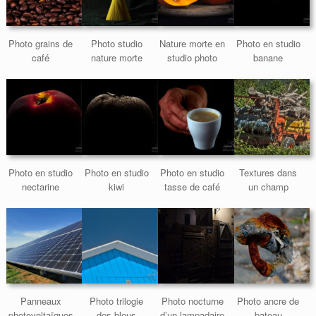
Photo grains de
Photo studio
Nature morte en
Photo en studio
café
nature morte
studio photo
banane
Photo en studio
Photo en studio
Photo en studio
Textures dans
nectarine
kiwi
tasse de café
un champ
Panneaux
Photo trilogie
Photo nocturne
Photo ancre de
photovoltaïques
des bleus
d’un lampadaire
bateau