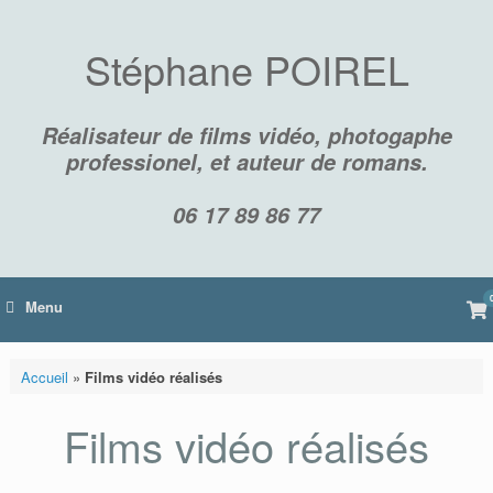
Skip
to
content
Stéphane POIREL
Réalisateur de films vidéo, photogaphe
professionel, et auteur de romans.
06 17 89 86 77
Vi
Menu
sh
car
Accueil
»
Films vidéo réalisés
Films vidéo réalisés