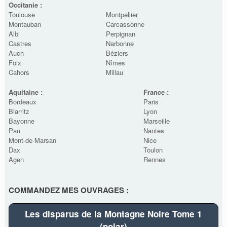
Occitanie :
Toulouse
Montpellier
Montauban
Carcassonne
Albi
Perpignan
Castres
Narbonne
Auch
Béziers
Foix
Nîmes
Cahors
Millau
Aquitaine :
France :
Bordeaux
Paris
Biarritz
Lyon
Bayonne
Marseille
Pau
Nantes
Mont-de-Marsan
Nice
Dax
Toulon
Agen
Rennes
COMMANDEZ MES OUVRAGES :
Les disparus de la Montagne Noire Tome 1
(polar)