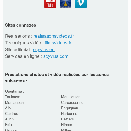
Sites connexes
Réalisations :
realisationsvideos.fr
Techniques vidéo :
filmsvideos.fr
Site éditorial :
scyvius.eu
Services en ligne :
scyvius.com
Prestations photos et vidéo réalisées sur les zones
suivantes :
Occitanie :
Toulouse
Montpellier
Montauban
Carcassonne
Albi
Perpignan
Castres
Narbonne
Auch
Béziers
Foix
Nîmes
Cahors
Millau