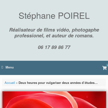
Skip
to
content
Stéphane POIREL
Réalisateur de films vidéo, photogaphe
professionel, et auteur de romans.
06 17 89 86 77
Vi
Menu
sh
car
Accueil
»
Deux heures pour vulgariser deux années d’études…