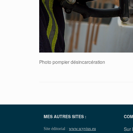
Photo pompier désincarcération
MES AUTRES SITES :
COM
Sur 
Site éditorial :
www.scyvius.eu