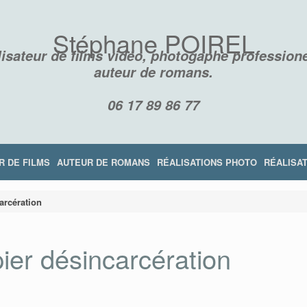
Stéphane POIREL
isateur de films vidéo, photogaphe professione
auteur de romans.
06 17 89 86 77
R DE FILMS
AUTEUR DE ROMANS
RÉALISATIONS PHOTO
RÉALISAT
arcération
er désincarcération