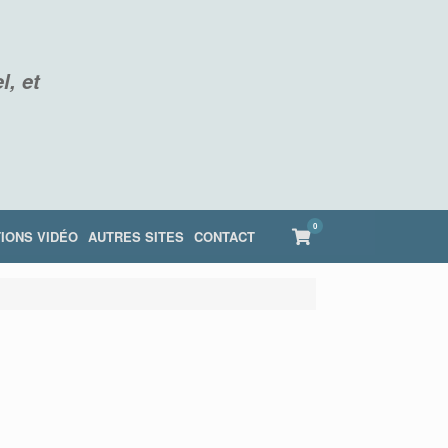
l, et
0
View
IONS VIDÉO
AUTRES SITES
CONTACT
shopping
cart