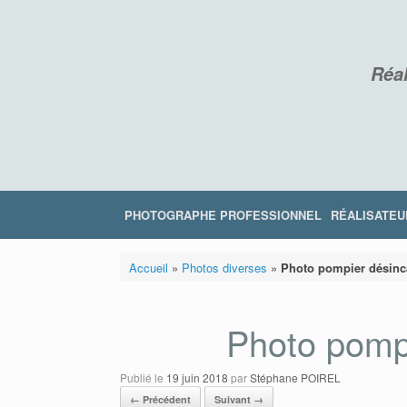
Skip
to
content
Réal
PHOTOGRAPHE PROFESSIONNEL
RÉALISATEU
Accueil
»
Photos diverses
»
Photo pompier désinc
Photo pompi
Publié le
19 juin 2018
par
Stéphane POIREL
← Précédent
Suivant →