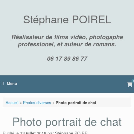
Skip
to
content
Stéphane POIREL
Réalisateur de films vidéo, photogaphe
professionel, et auteur de romans.
06 17 89 86 77
Vi
Menu
sh
car
Accueil
»
Photos diverses
»
Photo portrait de chat
Photo portrait de chat
Publié le
13 juillet 2018
par
Stéphane POIREL