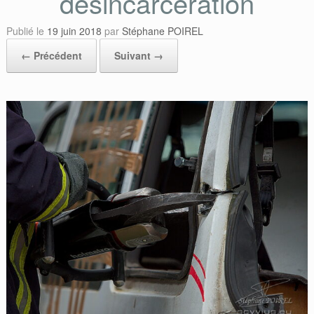
desincarceration
Publié le
19 juin 2018
par
Stéphane POIREL
← Précédent
Suivant →