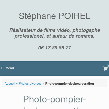
Skip
to
content
Stéphane POIREL
Réalisateur de films vidéo, photogaphe
professionel, et auteur de romans.
06 17 89 86 77
Vi
Menu
sh
car
Accueil
»
Photos diverses
»
Photo-pompier-desincarceration
Photo-pompier-