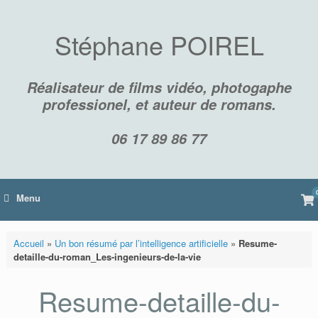
Skip
to
content
Stéphane POIREL
Réalisateur de films vidéo, photogaphe
professionel, et auteur de romans.
06 17 89 86 77
Vi
Menu
sh
car
Accueil
»
Un bon résumé par l’intelligence artificielle
»
Resume-
detaille-du-roman_Les-ingenieurs-de-la-vie
Resume-detaille-du-