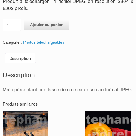
Produit à télécharger : 1 fichier JPEG en résolution 3904 x
5208 pixels.
quantité
Alternative:
Ajouter au panier
de
JPEG
-
Catégorie :
Photos téléchargeables
Tasse
de
café
Description
Description
Main présentant une tasse de café expresso au format JPEG.
Produits similaires