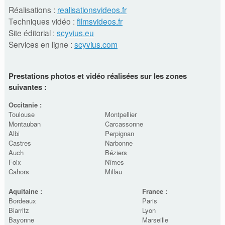
Réalisations :
realisationsvideos.fr
Techniques vidéo :
filmsvideos.fr
Site éditorial :
scyvius.eu
Services en ligne :
scyvius.com
Prestations photos et vidéo réalisées sur les zones
suivantes :
Occitanie :
Toulouse
Montpellier
Montauban
Carcassonne
Albi
Perpignan
Castres
Narbonne
Auch
Béziers
Foix
Nîmes
Cahors
Millau
Aquitaine :
France :
Bordeaux
Paris
Biarritz
Lyon
Bayonne
Marseille