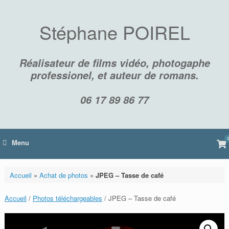
Skip
to
content
Stéphane POIREL
Réalisateur de films vidéo, photogaphe
professionel, et auteur de romans.
06 17 89 86 77
Vi
Menu
sh
car
Accueil
»
Achat de photos
»
JPEG – Tasse de café
Accueil
/
Photos téléchargeables
/ JPEG – Tasse de café