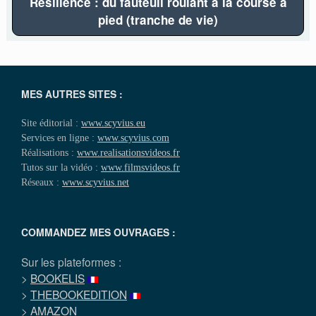
Résilience : du fauteuil roulant à la course à
pied (tranche de vie)
MES AUTRES SITES :
Site éditorial :
www.scyvius.eu
Services en ligne :
www.scyvius.com
Réalisations :
www.realisationsvideos.fr
Tutos sur la vidéo :
www.filmsvideos.fr
Réseaux :
www.scyvius.net
COMMANDEZ MES OUVRAGES :
Sur les plateformes :
>
BOOKELIS
>
THEBOOKEDITION
>
AMAZON