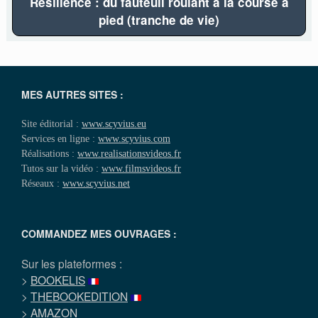
Résilience : du fauteuil roulant à la course à
pied (tranche de vie)
MES AUTRES SITES :
Site éditorial :
www.scyvius.eu
Services en ligne :
www.scyvius.com
Réalisations :
www.realisationsvideos.fr
Tutos sur la vidéo :
www.filmsvideos.fr
Réseaux :
www.scyvius.net
COMMANDEZ MES OUVRAGES :
Sur les plateformes :
>
BOOKELIS
>
THEBOOKEDITION
>
AMAZON