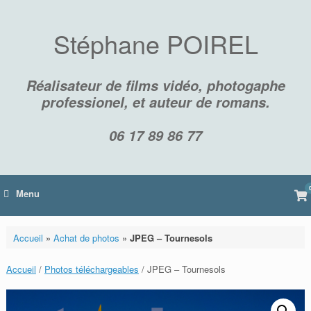
Skip
to
content
Stéphane POIREL
Réalisateur de films vidéo, photogaphe
professionel, et auteur de romans.
06 17 89 86 77
Vi
Menu
sh
car
Accueil
»
Achat de photos
»
JPEG – Tournesols
Accueil
/
Photos téléchargeables
/ JPEG – Tournesols