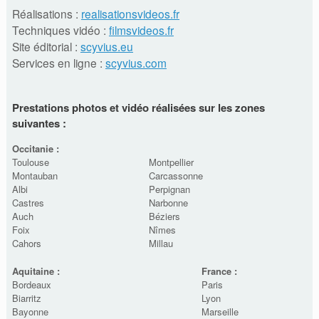
Réalisations :
realisationsvideos.fr
Techniques vidéo :
filmsvideos.fr
Site éditorial :
scyvius.eu
Services en ligne :
scyvius.com
Prestations photos et vidéo réalisées sur les zones
suivantes :
Occitanie :
Toulouse
Montpellier
Montauban
Carcassonne
Albi
Perpignan
Castres
Narbonne
Auch
Béziers
Foix
Nîmes
Cahors
Millau
Aquitaine :
France :
Bordeaux
Paris
Biarritz
Lyon
Bayonne
Marseille