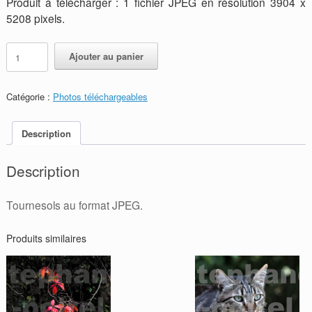
Produit à télécharger : 1 fichier JPEG en résolution 3904 x
5208 pixels.
quantité
Alternative:
Ajouter au panier
de
JPEG
-
Catégorie :
Photos téléchargeables
Tournesols
Description
Description
Tournesols au format JPEG.
Produits similaires