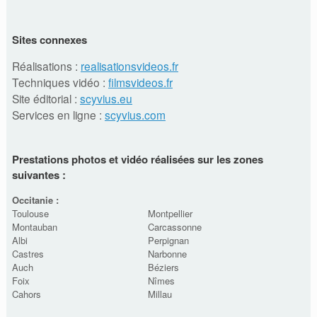
Sites connexes
Réalisations :
realisationsvideos.fr
Techniques vidéo :
filmsvideos.fr
Site éditorial :
scyvius.eu
Services en ligne :
scyvius.com
Prestations photos et vidéo réalisées sur les zones
suivantes :
Occitanie :
Toulouse
Montpellier
Montauban
Carcassonne
Albi
Perpignan
Castres
Narbonne
Auch
Béziers
Foix
Nîmes
Cahors
Millau