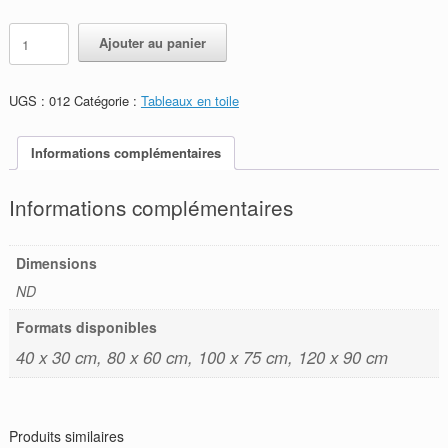
150,00€
à
quantité
Alternative:
Ajouter au panier
220,00€
de
Œuf
-
UGS :
012
Catégorie :
Tableaux en toile
012
Informations complémentaires
Informations complémentaires
Dimensions
ND
Formats disponibles
40 x 30 cm, 80 x 60 cm, 100 x 75 cm, 120 x 90 cm
Produits similaires