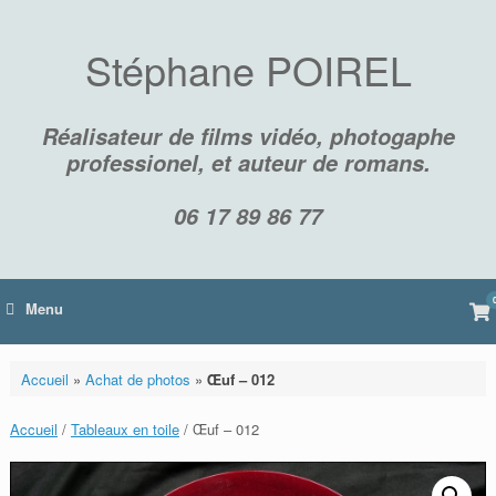
Skip
to
content
Stéphane POIREL
Réalisateur de films vidéo, photogaphe
professionel, et auteur de romans.
06 17 89 86 77
Vi
Menu
sh
car
Accueil
»
Achat de photos
»
Œuf – 012
Accueil
/
Tableaux en toile
/ Œuf – 012