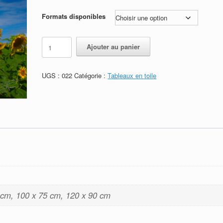
de
prix :
Formats disponibles
110,00€
à
quantité
Alternative:
Ajouter au panier
170,00€
de
Tournesols
-
Résilience
Refonte de la ban
UGS :
022
Catégorie :
Tableaux en toile
022
disponible sur les 3
annonce
plateformes
Auteur Stéphane POIREL
/ 22
juillet 2026
Auteur Stéphane POIREL
/ 24
mars 2026
 cm, 100 x 75 cm, 120 x 90 cm