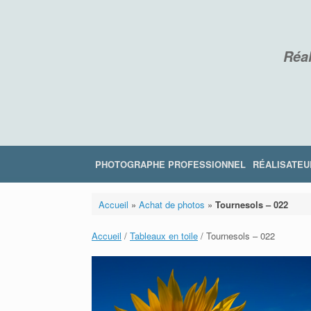
Skip
to
content
Réal
PHOTOGRAPHE PROFESSIONNEL
RÉALISATEU
Accueil
»
Achat de photos
»
Tournesols – 022
Accueil
/
Tableaux en toile
/ Tournesols – 022