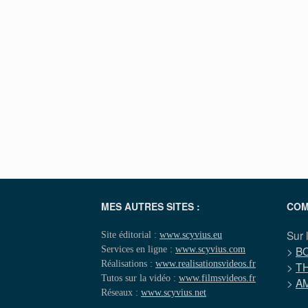
MES AUTRES SITES :
COM
Sur 
Site éditorial :
www.scyvius.eu
Services en ligne :
www.scyvius.com
>
B
Réalisations :
www.realisationsvideos.fr
>
T
Tutos sur la vidéo :
www.filmsvideos.fr
>
A
Réseaux :
www.scyvius.net