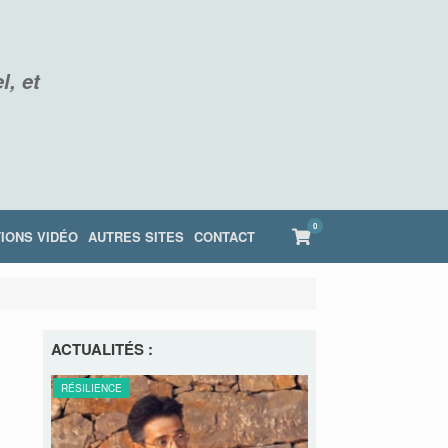
l, et
0
View
IONS VIDÉO
AUTRES SITES
CONTACT
shopping
cart
ACTUALITÉS :
RE
RÉSILIENCE
RÉSILIENCE