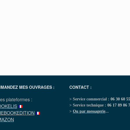
MANDEZ MES OUVRAGES :
CONTACT :
les plateformes :
> Service commercial :
06 30 60 5
OOKELIS
> Service technique :
06 17 89 86 
>
Ou par messagerie
...
HEBOOKEDITION
MAZON