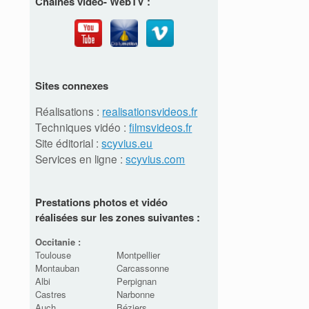
Chaînes vidéo- WebTV :
Sites connexes
Réalisations :
realisationsvideos.fr
Techniques vidéo :
filmsvideos.fr
Site éditorial :
scyvius.eu
Services en ligne :
scyvius.com
Prestations photos et vidéo
réalisées sur les zones suivantes :
Occitanie :
Toulouse
Montpellier
Montauban
Carcassonne
Albi
Perpignan
Castres
Narbonne
Auch
Béziers