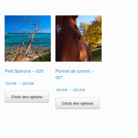
Petit Spérone – 020
Portrait de jument –
007
Plage
150,00
€
–
220,00
€
de
Plage
Ce
Ce
150,00
€
–
220,00
€
prix :
de
roduit
produit
Ce
Choix des options
150,00€
prix :
a
produit
à
Choix des options
150,00€
lusieurs
plusieurs
220,00€
a
à
ariations.
variations.
plusieurs
220,00€
es
Les
variations.
ptions
options
Les
euvent
peuvent
options
tre
être
peuvent