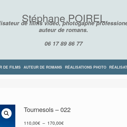
Stéphane POIREL
isateur de films vidéo, photogaphe professione
auteur de romans.
06 17 89 86 77
R DE FILMS
AUTEUR DE ROMANS
RÉALISATIONS PHOTO
RÉALISAT
Tournesols – 022
RÉSILIENCE
LES DISPARUS DE LA MONTAGNE NOI
Plage
110,00
€
–
170,00
€