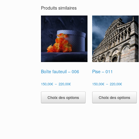
Produits similaires
Boîte fauteuil – 006
Pise – 011
Plage
Plage
150,00
€
–
220,00
€
150,00
€
–
220,00
€
de
de
Ce
prix :
prix :
produit
p
Choix des options
Choix des options
150,00€
150,00€
a
a
à
à
plusieurs
p
220,00€
220,00€
variations.
v
Les
L
options
o
peuvent
p
être
ê