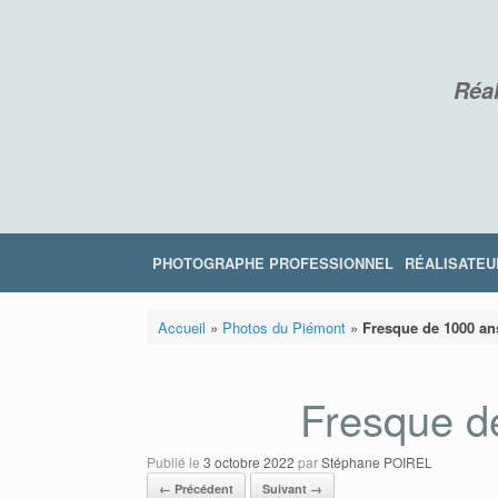
Skip
to
content
Réal
PHOTOGRAPHE PROFESSIONNEL
RÉALISATEU
Accueil
»
Photos du Piémont
»
Fresque de 1000 an
Fresque d
Publié le
3 octobre 2022
par
Stéphane POIREL
← Précédent
Suivant →