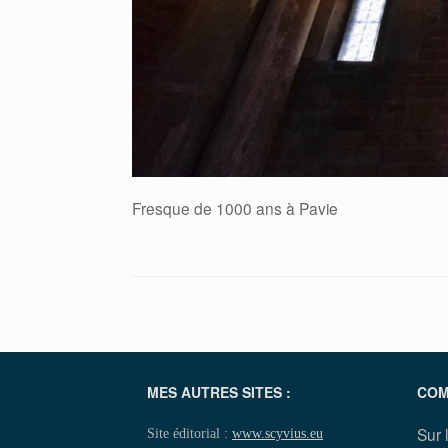
Fresque de 1000 ans à Pavie
MES AUTRES SITES :
COM
Sur 
Site éditorial :
www.scyvius.eu