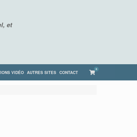
l, et
0
View
IONS VIDÉO
AUTRES SITES
CONTACT
shopping
cart