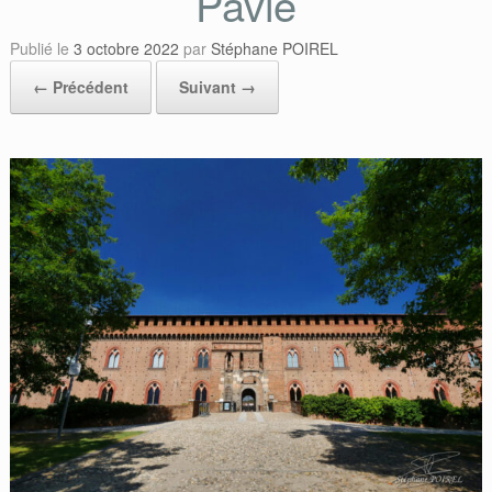
Pavie
Publié le
3 octobre 2022
par
Stéphane POIREL
← Précédent
Suivant →