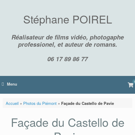
Skip
to
content
Stéphane POIREL
Réalisateur de films vidéo, photogaphe
professionel, et auteur de romans.
06 17 89 86 77
Vi
Menu
sh
car
Accueil
»
Photos du Piémont
»
Façade du Castello de Pavie
Façade du Castello de