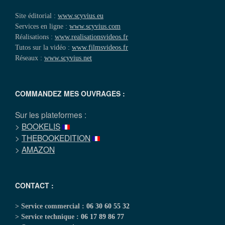
Site éditorial :
www.scyvius.eu
Services en ligne :
www.scyvius.com
Réalisations :
www.realisationsvideos.fr
Tutos sur la vidéo :
www.filmsvideos.fr
Réseaux :
www.scyvius.net
COMMANDEZ MES OUVRAGES :
Sur les plateformes :
>
BOOKELIS
>
THEBOOKEDITION
>
AMAZON
CONTACT :
> Service commercial :
06 30 60 55 32
> Service technique :
06 17 89 86 77