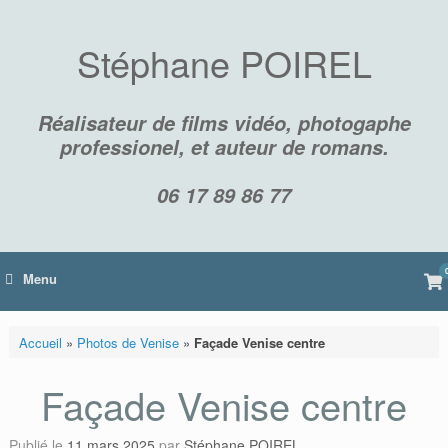
Skip
to
content
Stéphane POIREL
Réalisateur de films vidéo, photogaphe
professionel, et auteur de romans.
06 17 89 86 77
Vi
Menu
sh
car
Accueil
»
Photos de Venise
»
Façade Venise centre
Façade Venise centre
Publié le
11 mars 2025
par
Stéphane POIREL