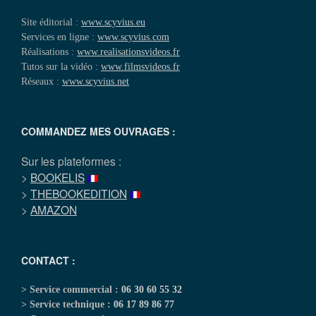
Site éditorial :
www.scyvius.eu
Services en ligne :
www.scyvius.com
Réalisations :
www.realisationsvideos.fr
Tutos sur la vidéo :
www.filmsvideos.fr
Réseaux :
www.scyvius.net
COMMANDEZ MES OUVRAGES :
Sur les plateformes :
>
BOOKELIS
>
THEBOOKEDITION
>
AMAZON
CONTACT :
> Service commercial :
06 30 60 55 32
> Service technique :
06 17 89 86 77