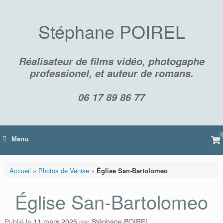
Skip
to
content
Stéphane POIREL
Réalisateur de films vidéo, photogaphe
professionel, et auteur de romans.
06 17 89 86 77
Vi
Menu
sh
car
Accueil
»
Photos de Venise
»
Église San-Bartolomeo
Église San-Bartolomeo
Publié le
11 mars 2025
par
Stéphane POIREL