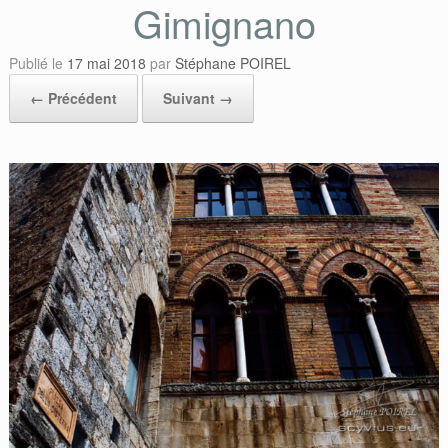
Gimignano
Publié le
17 mai 2018
par
Stéphane POIREL
← Précédent
Suivant →