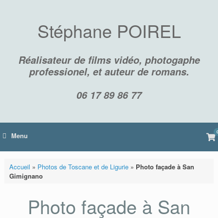
Skip
to
content
Stéphane POIREL
Réalisateur de films vidéo, photogaphe
professionel, et auteur de romans.
06 17 89 86 77
Vi
Menu
sh
car
Accueil
»
Photos de Toscane et de Ligurie
»
Photo façade à San
Gimignano
Photo façade à San