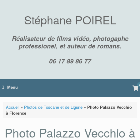
Skip
to
content
Stéphane POIREL
Réalisateur de films vidéo, photogaphe
professionel, et auteur de romans.
06 17 89 86 77
Vi
Menu
sh
car
Accueil
»
Photos de Toscane et de Ligurie
»
Photo Palazzo Vecchio
à Florence
Photo Palazzo Vecchio à