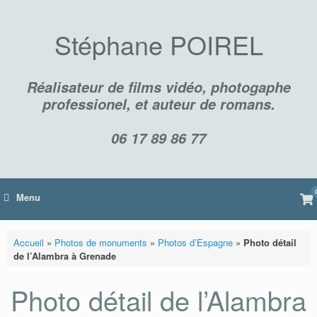
Skip
to
content
Stéphane POIREL
Réalisateur de films vidéo, photogaphe
professionel, et auteur de romans.
06 17 89 86 77
Vi
Menu
sh
car
Accueil
»
Photos de monuments
»
Photos d’Espagne
»
Photo détail
de l’Alambra à Grenade
Photo détail de l’Alambra