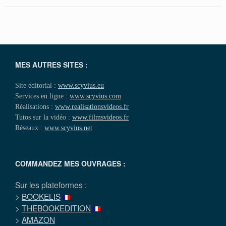
MES AUTRES SITES :
Site éditorial :
www.scyvius.eu
Services en ligne :
www.scyvius.com
Réalisations :
www.realisationsvideos.fr
Tutos sur la vidéo :
www.filmsvideos.fr
Réseaux :
www.scyvius.net
COMMANDEZ MES OUVRAGES :
Sur les plateformes :
>
BOOKELIS
>
THEBOOKEDITION
>
AMAZON