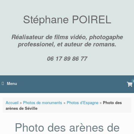
Skip
to
content
Stéphane POIREL
Réalisateur de films vidéo, photogaphe
professionel, et auteur de romans.
06 17 89 86 77
Vi
Menu
sh
car
Accueil
»
Photos de monuments
»
Photos d’Espagne
»
Photo des
arènes de Séville
Photo des arènes de