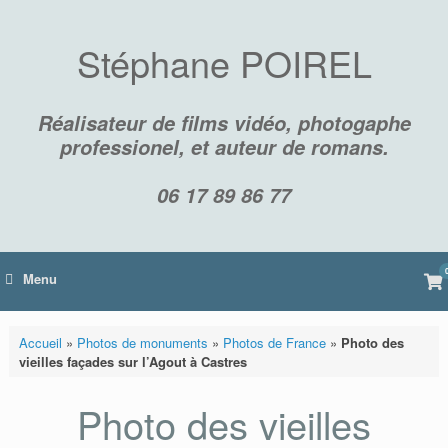
Skip
to
content
Stéphane POIREL
Réalisateur de films vidéo, photogaphe
professionel, et auteur de romans.
06 17 89 86 77
Vi
Menu
sh
car
Accueil
»
Photos de monuments
»
Photos de France
»
Photo des
vieilles façades sur l’Agout à Castres
Photo des vieilles