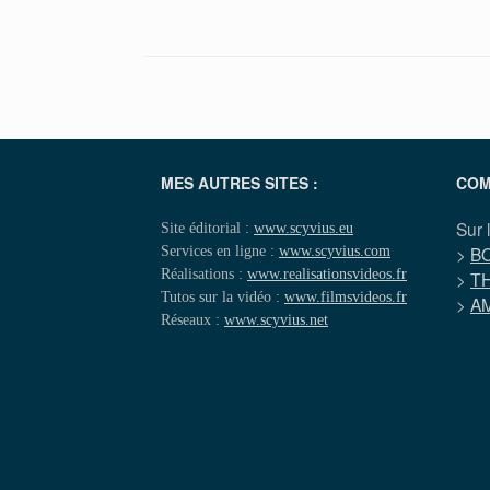
MES AUTRES SITES :
COM
Sur 
Site éditorial :
www.scyvius.eu
Services en ligne :
www.scyvius.com
>
B
Réalisations :
www.realisationsvideos.fr
>
T
Tutos sur la vidéo :
www.filmsvideos.fr
>
A
Réseaux :
www.scyvius.net