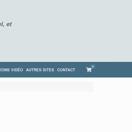
l, et
0
View
IONS VIDÉO
AUTRES SITES
CONTACT
shopping
cart