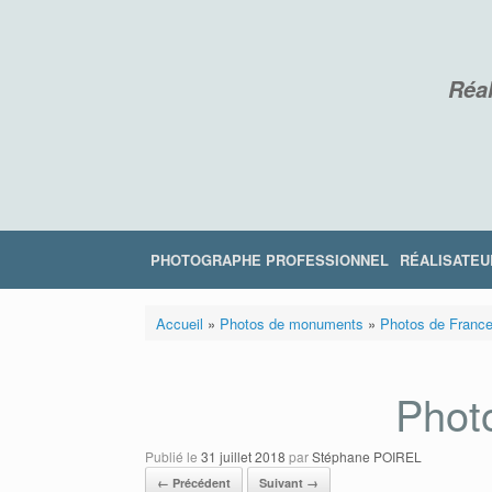
Skip
to
content
Réal
PHOTOGRAPHE PROFESSIONNEL
RÉALISATEU
Accueil
»
Photos de monuments
»
Photos de Franc
Photo
Publié le
31 juillet 2018
par
Stéphane POIREL
← Précédent
Suivant →