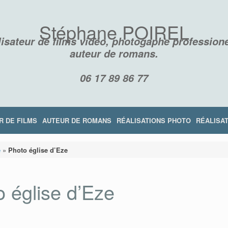
Stéphane POIREL
isateur de films vidéo, photogaphe professione
auteur de romans.
06 17 89 86 77
R DE FILMS
AUTEUR DE ROMANS
RÉALISATIONS PHOTO
RÉALISAT
e
»
Photo église d’Eze
 église d’Eze