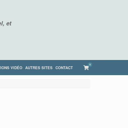
l, et
0
View
IONS VIDÉO
AUTRES SITES
CONTACT
shopping
cart
-