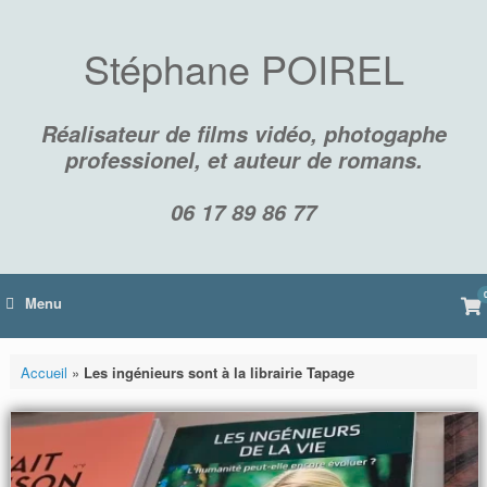
Skip
to
content
Stéphane POIREL
Réalisateur de films vidéo, photogaphe
professionel, et auteur de romans.
06 17 89 86 77
Vi
Menu
sh
car
Accueil
»
Les ingénieurs sont à la librairie Tapage