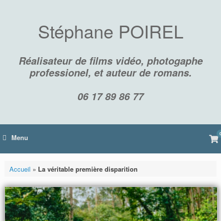
Skip
to
content
Stéphane POIREL
Réalisateur de films vidéo, photogaphe
professionel, et auteur de romans.
06 17 89 86 77
Vi
Menu
sh
car
Accueil
»
La véritable première disparition