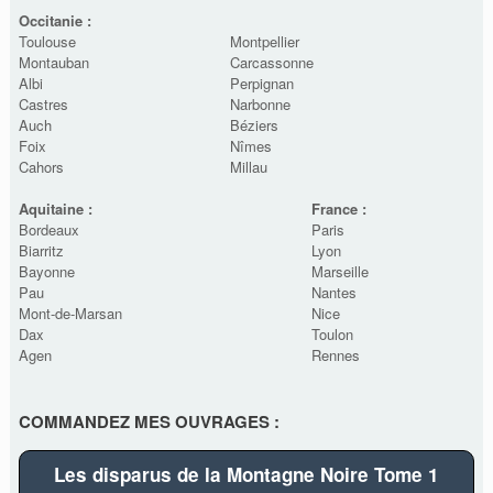
Occitanie :
Toulouse
Montpellier
Montauban
Carcassonne
Albi
Perpignan
Castres
Narbonne
Auch
Béziers
Foix
Nîmes
Cahors
Millau
Aquitaine :
France :
Bordeaux
Paris
Biarritz
Lyon
Bayonne
Marseille
Pau
Nantes
Mont-de-Marsan
Nice
Dax
Toulon
Agen
Rennes
COMMANDEZ MES OUVRAGES :
Les disparus de la Montagne Noire Tome 1