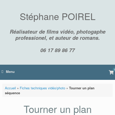
Skip
to
content
Stéphane POIREL
Réalisateur de films vidéo, photogaphe
professionel, et auteur de romans.
06 17 89 86 77
Vi
Menu
sh
car
Accueil
»
Fiches techniques vidéo/photo
»
Tourner un plan
séquence
Tourner un plan