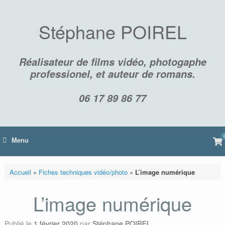
Skip
to
content
Stéphane POIREL
Réalisateur de films vidéo, photogaphe
professionel, et auteur de romans.
06 17 89 86 77
Vi
Menu
sh
car
Accueil
»
Fiches techniques vidéo/photo
»
L’image numérique
L’image numérique
Publié le
1 février 2020
par
Stéphane POIREL