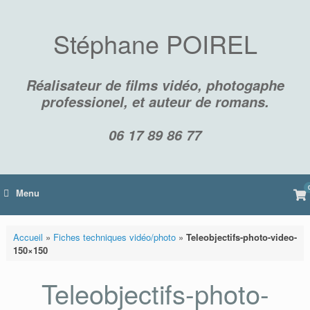
Skip
to
content
Stéphane POIREL
Réalisateur de films vidéo, photogaphe
professionel, et auteur de romans.
06 17 89 86 77
Vi
Menu
sh
car
Accueil
»
Fiches techniques vidéo/photo
»
Teleobjectifs-photo-video-
150×150
Teleobjectifs-photo-