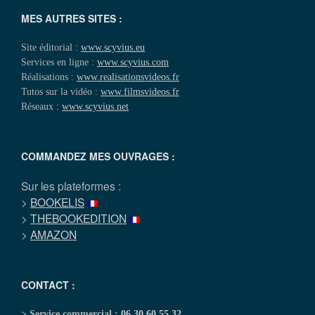
MES AUTRES SITES :
Site éditorial :
www.scyvius.eu
Services en ligne :
www.scyvius.com
Réalisations :
www.realisationsvideos.fr
Tutos sur la vidéo :
www.filmsvideos.fr
Réseaux :
www.scyvius.net
COMMANDEZ MES OUVRAGES :
Sur les plateformes :
>
BOOKELIS
>
THEBOOKEDITION
>
AMAZON
CONTACT :
> Service commercial :
06 30 60 55 32