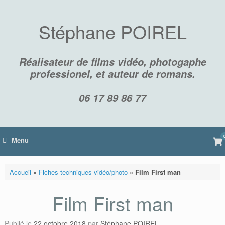
Skip
to
content
Stéphane POIREL
Réalisateur de films vidéo, photogaphe
professionel, et auteur de romans.
06 17 89 86 77
Vi
Menu
sh
car
Accueil
»
Fiches techniques vidéo/photo
»
Film First man
Film First man
Publié le
22 octobre 2018
par
Stéphane POIREL