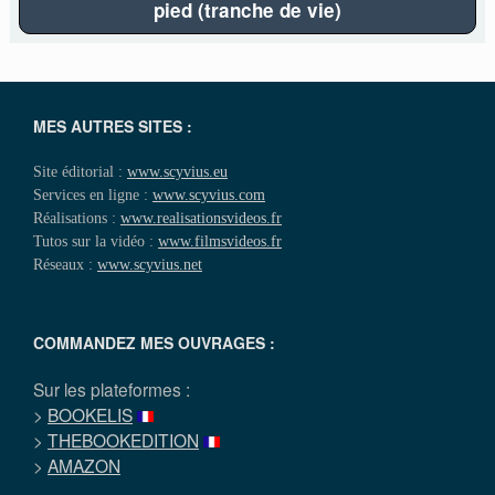
pied (tranche de vie)
MES AUTRES SITES :
Site éditorial :
www.scyvius.eu
Services en ligne :
www.scyvius.com
Réalisations :
www.realisationsvideos.fr
Tutos sur la vidéo :
www.filmsvideos.fr
Réseaux :
www.scyvius.net
COMMANDEZ MES OUVRAGES :
Sur les plateformes :
>
BOOKELIS
>
THEBOOKEDITION
>
AMAZON