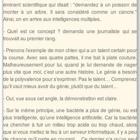
éminent scientifique qui disait : "demandez à un poisson de
monter à un arbre. Il sera considéré comme un cancre."
Ainsi, on en arrive aux intelligences multiples.
- Quel est ce concept ? demanda une journaliste qui se
trouvait au premier rang.
- Prenons l’exemple de mon chien qui a un talent certain pour
la course. Avec ses quatre pattes, il me bat à plate couture.
Malheureusement pour lui, quand je lui demande de nager
plus vite que moi, c’est une autre histoire. Le génie a besoin
de la polyvalence pour s’exprimer. Pas le talent… Comprenez
qu’il vaut mieux avoir du génie, plutôt que du talent…
- Oui, vue sous cet angle, la démonstration est claire.
- Sur le même principe, une bactérie a plus de génie, ou est
plus intelligente, qu’une intelligence artificielle. Car la bactérie
va chercher à fuir un milieu trop acide ou trop chaud, alors
que si vous mettez le feu à un serveur informatique, il y a peu
de chance qu’il parte en courant… Ce dernier n’a qu’un seul