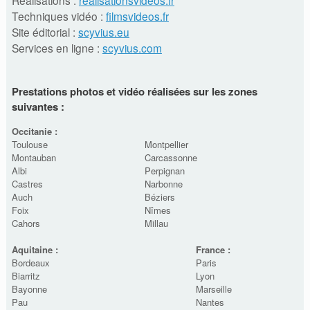
Techniques vidéo :
filmsvideos.fr
Site éditorial :
scyvius.eu
Services en ligne :
scyvius.com
Prestations photos et vidéo réalisées sur les zones
suivantes :
Occitanie :
Toulouse
Montpellier
Montauban
Carcassonne
Albi
Perpignan
Castres
Narbonne
Auch
Béziers
Foix
Nîmes
Cahors
Millau
Aquitaine :
France :
Bordeaux
Paris
Biarritz
Lyon
Bayonne
Marseille
Pau
Nantes