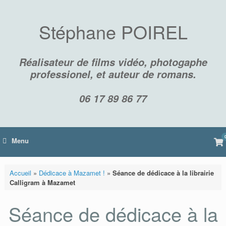
Skip
to
content
Stéphane POIREL
Réalisateur de films vidéo, photogaphe
professionel, et auteur de romans.
06 17 89 86 77
Vi
Menu
sh
car
Accueil
»
Dédicace à Mazamet !
»
Séance de dédicace à la librairie
Calligram à Mazamet
Séance de dédicace à la