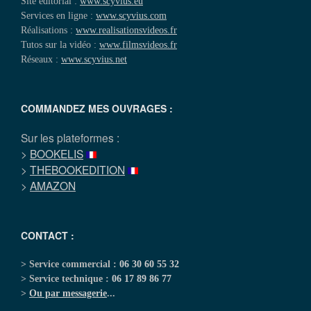
Site éditorial :
www.scyvius.eu
Services en ligne :
www.scyvius.com
Réalisations :
www.realisationsvideos.fr
Tutos sur la vidéo :
www.filmsvideos.fr
Réseaux :
www.scyvius.net
COMMANDEZ MES OUVRAGES :
Sur les plateformes :
>
BOOKELIS
>
THEBOOKEDITION
>
AMAZON
CONTACT :
> Service commercial :
06 30 60 55 32
> Service technique :
06 17 89 86 77
>
Ou par messagerie
...