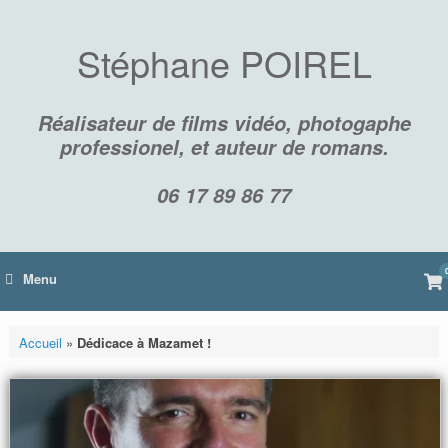
Skip
to
content
Stéphane POIREL
Réalisateur de films vidéo, photogaphe
professionel, et auteur de romans.
06 17 89 86 77
Vi
Menu
sh
car
Accueil
»
Dédicace à Mazamet !