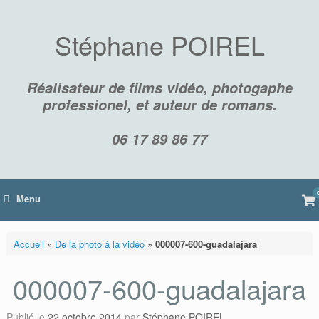
Skip
to
content
Stéphane POIREL
Réalisateur de films vidéo, photogaphe
professionel, et auteur de romans.
06 17 89 86 77
Vi
Menu
sh
car
Accueil
»
De la photo à la vidéo
»
000007-600-guadalajara
000007-600-guadalajara
Publié le
22 octobre 2014
par
Stéphane POIREL