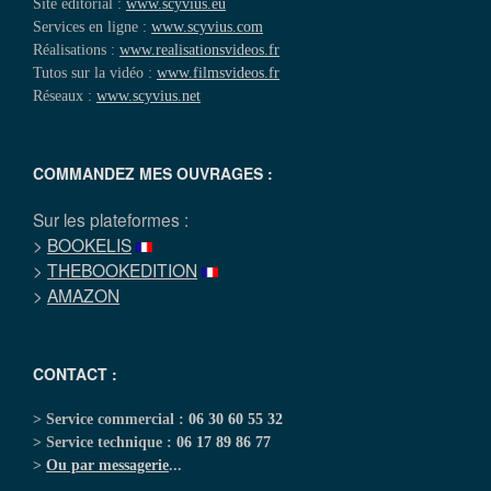
Site éditorial :
www.scyvius.eu
Services en ligne :
www.scyvius.com
Réalisations :
www.realisationsvideos.fr
Tutos sur la vidéo :
www.filmsvideos.fr
Réseaux :
www.scyvius.net
COMMANDEZ MES OUVRAGES :
Sur les plateformes :
>
BOOKELIS
>
THEBOOKEDITION
>
AMAZON
CONTACT :
> Service commercial :
06 30 60 55 32
> Service technique :
06 17 89 86 77
>
Ou par messagerie
...