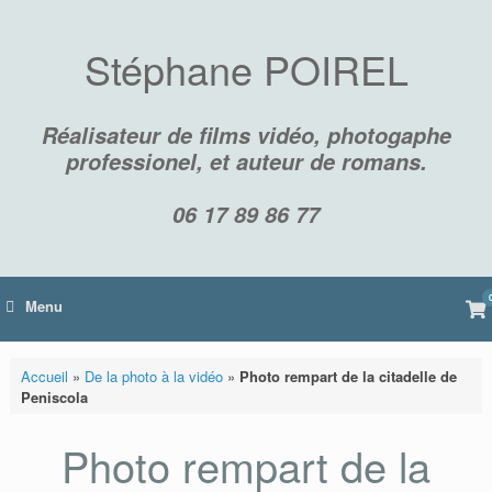
Skip
to
content
Stéphane POIREL
Réalisateur de films vidéo, photogaphe
professionel, et auteur de romans.
06 17 89 86 77
Vi
Menu
sh
car
Accueil
»
De la photo à la vidéo
»
Photo rempart de la citadelle de
Peniscola
Photo rempart de la