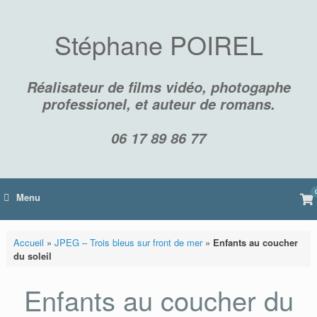
Skip
to
content
Stéphane POIREL
Réalisateur de films vidéo, photogaphe
professionel, et auteur de romans.
06 17 89 86 77
Vi
Menu
sh
car
Accueil
»
JPEG – Trois bleus sur front de mer
»
Enfants au coucher
du soleil
Enfants au coucher du