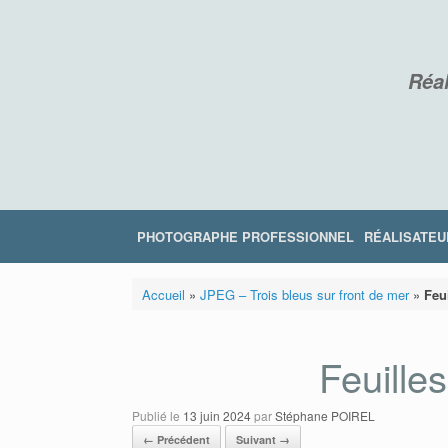
Skip
to
content
Réal
PHOTOGRAPHE PROFESSIONNEL
RÉALISATEU
Accueil
»
JPEG – Trois bleus sur front de mer
»
Feu
Feuille
Publié le
13 juin 2024
par
Stéphane POIREL
← Précédent
Suivant →