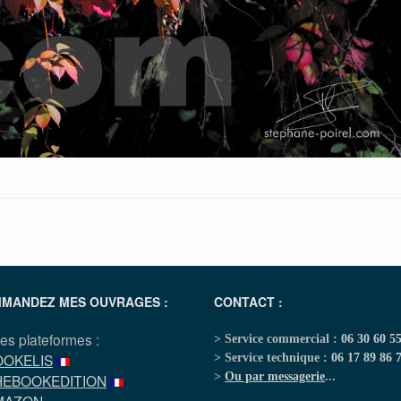
MANDEZ MES OUVRAGES :
CONTACT :
les plateformes :
> Service commercial :
06 30 60 5
OOKELIS
> Service technique :
06 17 89 86 
>
Ou par messagerie
...
HEBOOKEDITION