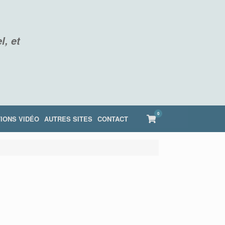
l, et
0
View
IONS VIDÉO
AUTRES SITES
CONTACT
shopping
cart