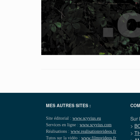
MES AUTRES SITES :
COM
Sur 
Site éditorial :
www.scyvius.eu
Services en ligne :
www.scyvius.com
>
B
Réalisations :
www.realisationsvideos.fr
>
T
Tutos sur la vidéo :
www.filmsvideos.fr