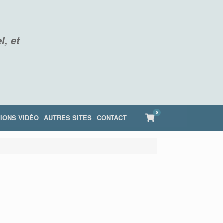
l, et
0
View
IONS VIDÉO
AUTRES SITES
CONTACT
shopping
cart