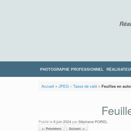
Skip
to
content
Réal
PHOTOGRAPHE PROFESSIONNEL
RÉALISATEU
Accueil
»
JPEG – Tasse de café
»
Feuilles en aut
Feuil
Publié le
6 juin 2024
par
Stéphane POIREL
← Précédent
Suivant →