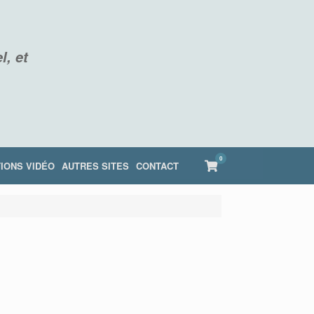
l, et
0
View
IONS VIDÉO
AUTRES SITES
CONTACT
shopping
cart