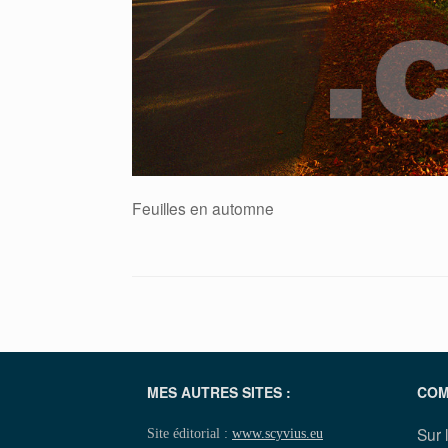
Feuilles en automne
MES AUTRES SITES :
COM
Sur 
Site éditorial :
www.scyvius.eu