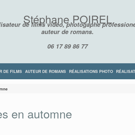
Stéphane POIREL
isateur de films vidéo, photogaphe professione
auteur de romans.
06 17 89 86 77
R DE FILMS
AUTEUR DE ROMANS
RÉALISATIONS PHOTO
RÉALISAT
omne
les en automne