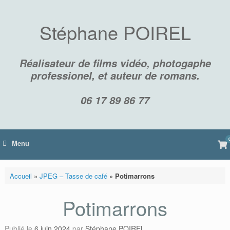
Skip
to
content
Stéphane POIREL
Réalisateur de films vidéo, photogaphe
professionel, et auteur de romans.
06 17 89 86 77
Vi
Menu
sh
car
Accueil
»
JPEG – Tasse de café
»
Potimarrons
Potimarrons
Publié le
6 juin 2024
par
Stéphane POIREL