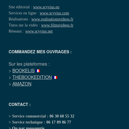
Site éditorial :
www.scyvius.eu
Services en ligne :
www.scyvius.com
Réalisations :
www.realisationsvideos.fr
Tutos sur la vidéo :
www.filmsvideos.fr
Réseaux :
www.scyvius.net
COMMANDEZ MES OUVRAGES :
Sur les plateformes :
>
BOOKELIS
>
THEBOOKEDITION
>
AMAZON
CONTACT :
> Service commercial :
06 30 60 55 32
> Service technique :
06 17 89 86 77
>
Ou par messagerie
...