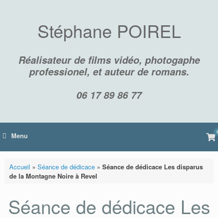
Skip
to
content
Stéphane POIREL
Réalisateur de films vidéo, photogaphe
professionel, et auteur de romans.
06 17 89 86 77
Vi
Menu
sh
car
Accueil
»
Séance de dédicace
»
Séance de dédicace Les disparus
de la Montagne Noire à Revel
Séance de dédicace Les