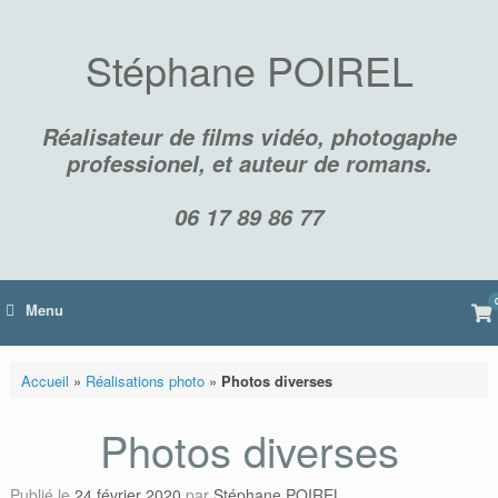
Skip
to
content
Stéphane POIREL
Réalisateur de films vidéo, photogaphe
professionel, et auteur de romans.
06 17 89 86 77
Vi
Menu
sh
car
Accueil
»
Réalisations photo
»
Photos diverses
Photos diverses
Publié le
24 février 2020
par
Stéphane POIREL