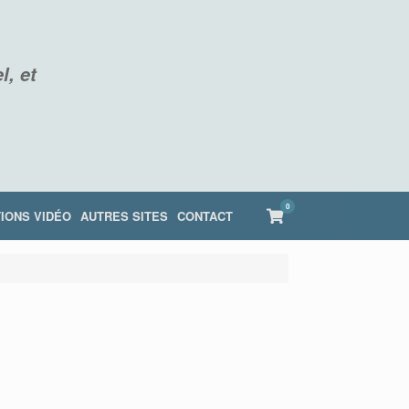
l, et
0
View
IONS VIDÉO
AUTRES SITES
CONTACT
shopping
cart