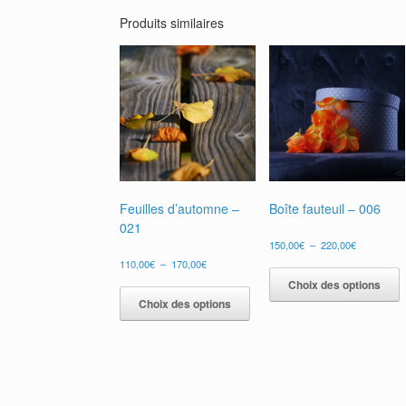
Produits similaires
Feuilles d’automne –
Boîte fauteuil – 006
021
Plage
150,00
€
–
220,00
€
de
Plage
110,00
€
–
170,00
€
prix :
de
p
Ce
Choix des options
150,00€
prix :
a
produit
à
Choix des options
110,00€
p
220,00€
a
à
v
plusieurs
170,00€
L
variations.
o
Les
p
options
ê
peuvent