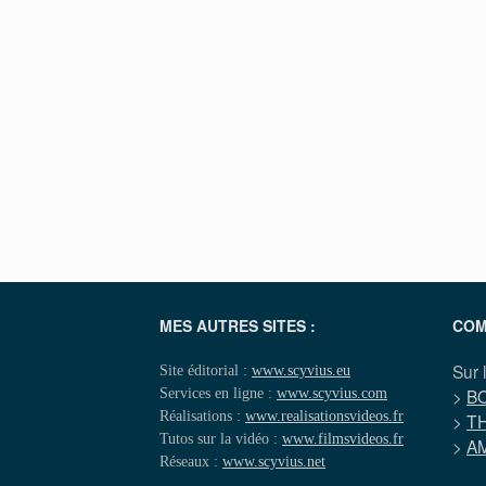
MES AUTRES SITES :
COM
Sur 
Site éditorial :
www.scyvius.eu
Services en ligne :
www.scyvius.com
>
B
Réalisations :
www.realisationsvideos.fr
>
T
Tutos sur la vidéo :
www.filmsvideos.fr
>
A
Réseaux :
www.scyvius.net