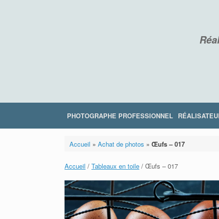
Skip
to
content
Réal
PHOTOGRAPHE PROFESSIONNEL
RÉALISATEU
Accueil
»
Achat de photos
»
Œufs – 017
Accueil
/
Tableaux en toile
/ Œufs – 017