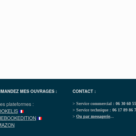
MANDEZ MES OUVRAGES :
CONTACT :
les plateformes :
> Service commercial :
06 30 60 5
OOKELIS
> Service technique :
06 17 89 86 
>
Ou par messagerie
...
HEBOOKEDITION
MAZON