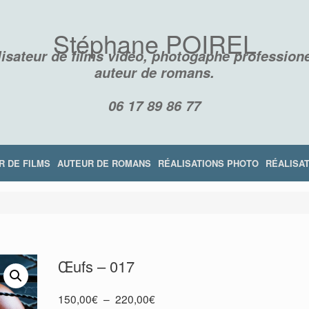
Stéphane POIREL
isateur de films vidéo, photogaphe professione
auteur de romans.
06 17 89 86 77
R DE FILMS
AUTEUR DE ROMANS
RÉALISATIONS PHOTO
RÉALISAT
Œufs – 017
RÉSILIENCE
LES DISPARUS DE LA MONTAGNE NOI
Plage
150,00
€
–
220,00
€