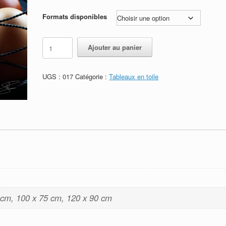
de
prix :
Formats disponibles
150,00€
à
quantité
Alternative:
Ajouter au panier
220,00€
de
Œufs
-
Résilience
Refonte de la ban
UGS :
017
Catégorie :
Tableaux en toile
017
disponible sur les 3
annonce
plateformes
Auteur Stéphane POIREL
/ 22
juillet 2026
Auteur Stéphane POIREL
/ 24
mars 2026
 cm, 100 x 75 cm, 120 x 90 cm