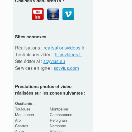
Chaînes vidéo- WebTV :
Sites connexes
Réalisations :
realisationsvideos.fr
Techniques vidéo :
filmsvideos.fr
Site éditorial :
scyvius.eu
Services en ligne :
scyvius.com
Prestations photos et vidéo
réalisées sur les zones suivantes :
Occitanie :
Toulouse
Montpellier
Montauban
Carcassonne
Albi
Perpignan
Castres
Narbonne
Auch
Béziers