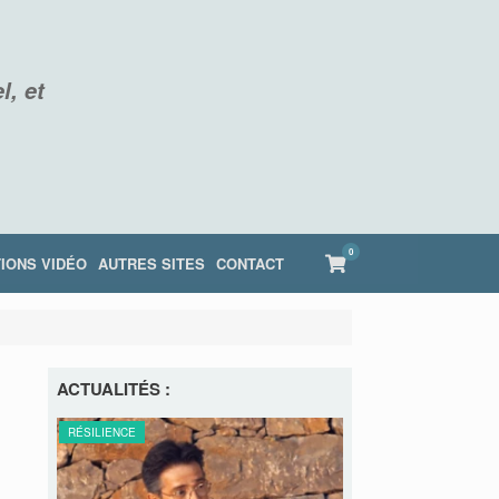
l, et
0
View
IONS VIDÉO
AUTRES SITES
CONTACT
shopping
cart
ACTUALITÉS :
RE
RÉSILIENCE
RÉSILIENCE