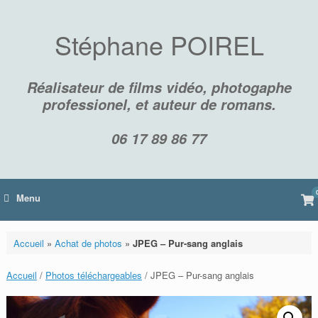
Skip
to
content
Stéphane POIREL
Réalisateur de films vidéo, photogaphe
professionel, et auteur de romans.
06 17 89 86 77
Vi
Menu
sh
car
Accueil
»
Achat de photos
»
JPEG – Pur-sang anglais
Accueil
/
Photos téléchargeables
/ JPEG – Pur-sang anglais