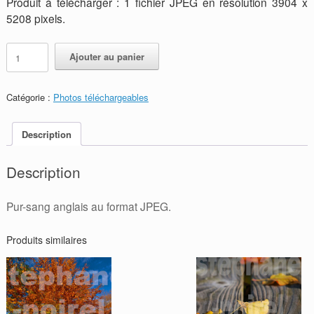
Produit à télécharger : 1 fichier JPEG en résolution 3904 x
5208 pixels.
quantité
Alternative:
Ajouter au panier
de
JPEG
-
Catégorie :
Photos téléchargeables
Pur-
sang
anglais
Description
Description
Pur-sang anglais au format JPEG.
Produits similaires