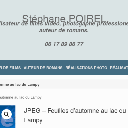
Stéphane POIREL
isateur de films vidéo, photogaphe professione
auteur de romans.
06 17 89 86 77
R DE FILMS
AUTEUR DE ROMANS
RÉALISATIONS PHOTO
RÉALISAT
tomne au lac du Lampy
’automne au lac du Lampy
JPEG – Feuilles d’automne au lac du
RÉSILIENCE
LES DISPARUS DE LA MONTAGNE NOI
Lampy