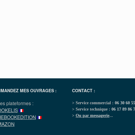
MANDEZ MES OUVRAGES :
CONTACT :
les plateformes :
> Service commercial :
06 30 60 5
OOKELIS
> Service technique :
06 17 89 86 
>
Ou par messagerie
...
HEBOOKEDITION
MAZON