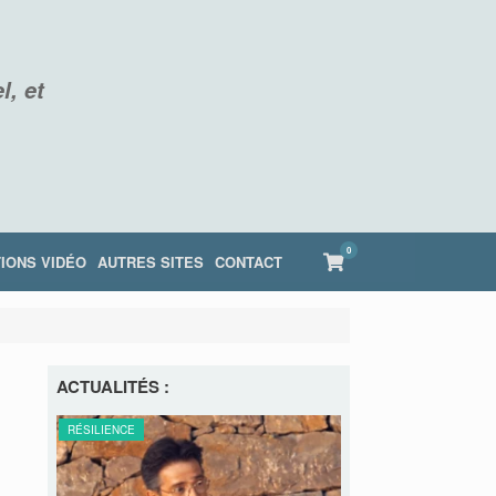
l, et
0
View
IONS VIDÉO
AUTRES SITES
CONTACT
shopping
cart
ACTUALITÉS :
RE
RÉSILIENCE
RÉSILIENCE