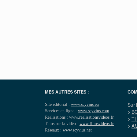
MES AUTRES SITES :
COM
Sur 
Site éditorial :
www.scyvius.eu
Services en ligne :
www.scyvius.com
>
B
Réalisations :
www.realisationsvideos.fr
>
T
Tutos sur la vidéo :
www.filmsvideos.fr
>
A
Réseaux :
www.scyvius.net