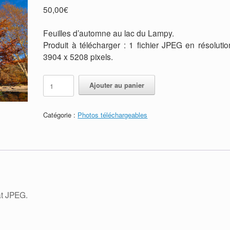
50,00
€
Feuilles d’automne au lac du Lampy.
Produit à télécharger : 1 fichier JPEG en résolutio
3904 x 5208 pixels.
Résilience
Refonte de la ban
quantité
Alternative:
Ajouter au panier
disponible sur les 3
annonce
de
JPEG
plateformes
Auteur Stéphane POIREL
/ 22
-
Catégorie :
Photos téléchargeables
juillet 2026
Feuilles
Auteur Stéphane POIREL
/ 24
d'automne
mars 2026
au
lac
du
Lampy
at JPEG.