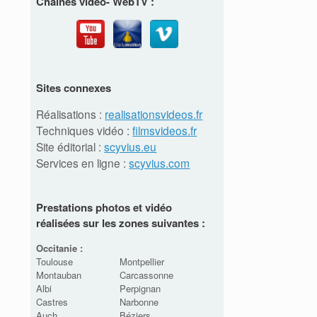
Chaînes vidéo- WebTV :
Sites connexes
Réalisations :
realisationsvideos.fr
Techniques vidéo :
filmsvideos.fr
Site éditorial :
scyvius.eu
Services en ligne :
scyvius.com
Prestations photos et vidéo
réalisées sur les zones suivantes :
Occitanie :
Toulouse
Montpellier
Montauban
Carcassonne
Albi
Perpignan
Castres
Narbonne
Auch
Béziers