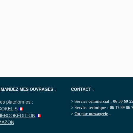
MANDEZ MES OUVRAGES :
CONTACT :
les plateformes :
> Service commercial :
06 30 60 5
OOKELIS
> Service technique :
06 17 89 86 
>
Ou par messagerie
...
HEBOOKEDITION
MAZON