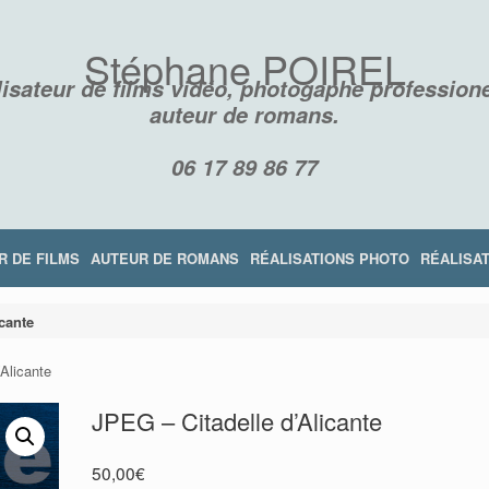
Stéphane POIREL
isateur de films vidéo, photogaphe professione
auteur de romans.
06 17 89 86 77
R DE FILMS
AUTEUR DE ROMANS
RÉALISATIONS PHOTO
RÉALISAT
cante
Alicante
JPEG – Citadelle d’Alicante
RÉSILIENCE
LES DISPARUS DE LA MONTAGNE NOI
50,00
€