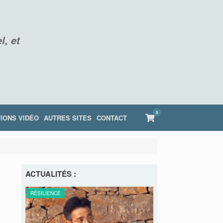
l, et
0
View
IONS VIDÉO
AUTRES SITES
CONTACT
shopping
cart
ACTUALITÉS :
RE
RÉSILIENCE
RÉSILIENCE