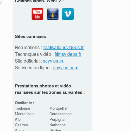
Chaînes vidéo- WebTV :
e
Sites connexes
Réalisations :
realisationsvideos.fr
Techniques vidéo :
filmsvideos.fr
Site éditorial :
scyvius.eu
Services en ligne :
scyvius.com
Prestations photos et vidéo
réalisées sur les zones suivantes :
Occitanie :
Toulouse
Montpellier
Montauban
Carcassonne
Albi
Perpignan
Castres
Narbonne
Auch
Béziers