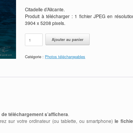
Citadelle d’Alicante.
Produit à télécharger : 1 fichier JPEG en résolutio
3904 x 5208 pixels.
quantité
Alternative:
Ajouter au panier
de
Résilience
Refonte de la ban
JPEG
disponible sur les 3
annonce
-
Catégorie :
Photos téléchargeables
Citadelle
plateformes
Auteur Stéphane POIREL
/ 22
d'Alicante
juillet 2026
Auteur Stéphane POIREL
/ 24
mars 2026
n de téléchargement s’affichera
.
rez sur votre ordinateur (ou tablette, ou smartphone)
le fichie