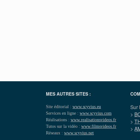
MES AUTRES SITES :
COM
Sur 
Site éditorial :
www.scyvius.eu
Services en ligne :
www.scyvius.com
>
B
Réalisations :
www.realisationsvideos.fr
>
T
Tutos sur la vidéo :
www.filmsvideos.fr
>
A
Réseaux :
www.scyvius.net