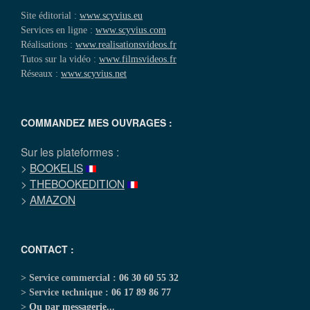
Site éditorial :
www.scyvius.eu
Services en ligne :
www.scyvius.com
Réalisations :
www.realisationsvideos.fr
Tutos sur la vidéo :
www.filmsvideos.fr
Réseaux :
www.scyvius.net
COMMANDEZ MES OUVRAGES :
Sur les plateformes :
>
BOOKELIS
>
THEBOOKEDITION
>
AMAZON
CONTACT :
> Service commercial :
06 30 60 55 32
> Service technique :
06 17 89 86 77
>
Ou par messagerie
...