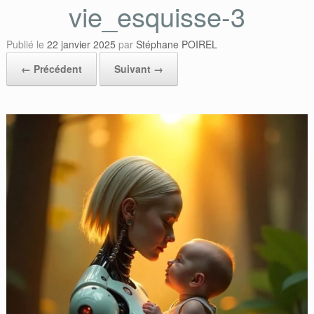
vie_esquisse-3
Publié le
22 janvier 2025
par
Stéphane POIREL
← Précédent
Suivant →