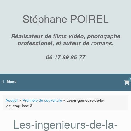
Skip
to
content
Stéphane POIREL
Réalisateur de films vidéo, photogaphe
professionel, et auteur de romans.
06 17 89 86 77
Vi
Menu
sh
car
Accueil
»
Première de couverture
»
Les-ingenieurs-de-la-
vie_esquisse-3
Les-ingenieurs-de-la-