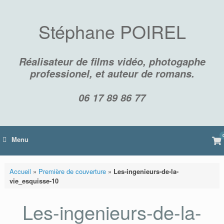
Skip
to
content
Stéphane POIREL
Réalisateur de films vidéo, photogaphe
professionel, et auteur de romans.
06 17 89 86 77
Vi
Menu
sh
car
Accueil
»
Première de couverture
»
Les-ingenieurs-de-la-
vie_esquisse-10
Les-ingenieurs-de-la-