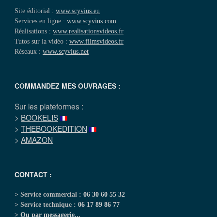
Site éditorial :
www.scyvius.eu
Services en ligne :
www.scyvius.com
Réalisations :
www.realisationsvideos.fr
Tutos sur la vidéo :
www.filmsvideos.fr
Réseaux :
www.scyvius.net
COMMANDEZ MES OUVRAGES :
Sur les plateformes :
>
BOOKELIS
>
THEBOOKEDITION
>
AMAZON
CONTACT :
> Service commercial :
06 30 60 55 32
> Service technique :
06 17 89 86 77
>
Ou par messagerie
...